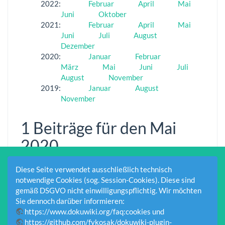
2022
:
Februar
April
Mai
Juni
Oktober
2021
:
Februar
April
Mai
Juni
Juli
August
Dezember
2020
:
Januar
Februar
März
Mai
Juni
Juli
August
November
2019
:
Januar
August
November
1 Beiträge für den Mai
2020
Diese Seite verwendet ausschließlich technisch
Saisonkartenverkauf am
17.05.2020
Charline
notwendige Cookies (sog. Session-Cookies). Diese sind
21.05.2020
20:01
Müller-Herr
gemäß DSGVO nicht einwilligungspflichtig. Wir möchten
Sie dennoch darüber informieren:
https://www.dokuwiki.org/faq:cookies
und
https://github.com/fykosak/dokuwiki-plugin-