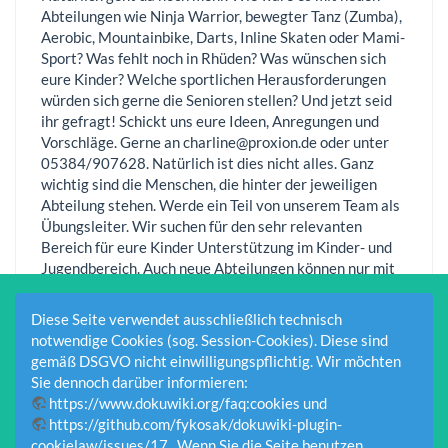
Abteilungen wie Ninja Warrior, bewegter Tanz (Zumba),
Aerobic, Mountainbike, Darts, Inline Skaten oder Mami-
Sport? Was fehlt noch in Rhüden? Was wünschen sich
eure Kinder? Welche sportlichen Herausforderungen
würden sich gerne die Senioren stellen? Und jetzt seid
ihr gefragt! Schickt uns eure Ideen, Anregungen und
Vorschläge. Gerne an charline@proxion.de oder unter
05384/907628. Natürlich ist dies nicht alles. Ganz
wichtig sind die Menschen, die hinter der jeweiligen
Abteilung stehen. Werde ein Teil von unserem Team als
Übungsleiter. Wir suchen für den sehr relevanten
Bereich für eure Kinder Unterstützung im Kinder- und
Jugendbereich. Auch neue Abteilungen können nur mit
engagierten Menschen, die gerne Sport machen
existieren. Wir unterstützen Dich gerne, indem wir Dich
Diese Seite verwendet ausschließlich technisch
fördern und Fortbildungen und Schulungen anbieten.
notwendige Cookies (sog. Session-Cookies). Diese sind
Von Rhüdenern für Rhüdenern! Lasst uns gemeinsam
gemäß DSGVO nicht einwilligungspflichtig. Wir möchten
ein attraktives Sportprogramm gestalten.
Sie dennoch darüber informieren:
https://www.dokuwiki.org/faq:cookies
und
https://github.com/fykosak/dokuwiki-plugin-
cookielaw/issues/17
. Wenn Sie die Seite benutzen,
Anmelden