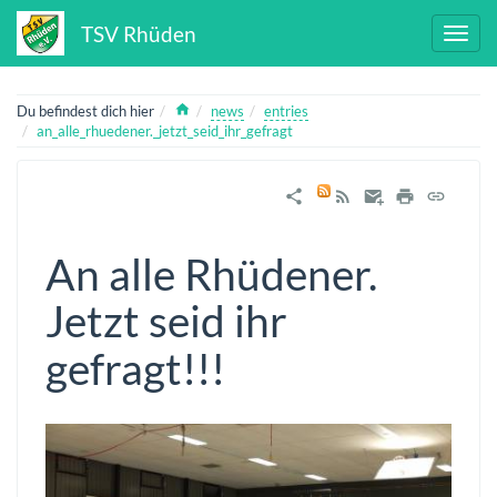
TSV Rhüden
Home
Du befindest dich hier
news
entries
an_alle_rhuedener._jetzt_seid_ihr_gefragt
An alle Rhüdener.
Jetzt seid ihr
gefragt!!!